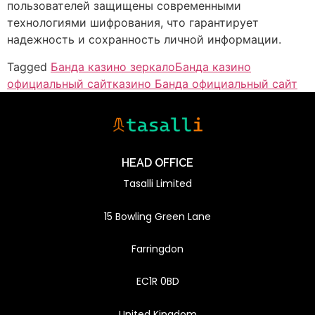
пользователей защищены современными
технологиями шифрования, что гарантирует
надежность и сохранность личной информации.
Tagged
Банда казино зеркало
Банда казино
официальный сайт
казино Банда официальный сайт
HEAD OFFICE
Tasalli Limited
15 Bowling Green Lane
Farringdon
EC1R 0BD
United Kingdom