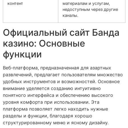
контент
материалам и услугам,
недоступным через другие
каналы.
Официальный сайт Банда
казино: Основные
функции
Веб-платформа, предназначенная для азартных
развлечений, предлагает пользователям множество
удобных инструментов и возможностей. Основное
внимание уделяется созданию интуитивно
понятного интерфейса и обеспечению высокого
уровня комфорта при использовании. Эта
платформа позволяет легко находить нужные
разделы и функции, благодаря хорошо
структурированному меню и ясному дизайну.