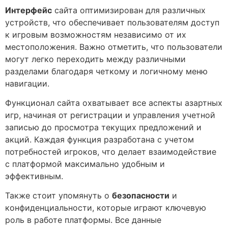
Интерфейс
сайта оптимизирован для различных
устройств, что обеспечивает пользователям доступ
к игровым возможностям независимо от их
местоположения. Важно отметить, что пользователи
могут легко переходить между различными
разделами благодаря четкому и логичному меню
навигации.
Функционал сайта охватывает все аспекты азартных
игр, начиная от регистрации и управления учетной
записью до просмотра текущих предложений и
акций. Каждая функция разработана с учетом
потребностей игроков, что делает взаимодействие
с платформой максимально удобным и
эффективным.
Также стоит упомянуть о
безопасности
и
конфиденциальности, которые играют ключевую
роль в работе платформы. Все данные