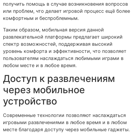
получить помощь в случае возникновения вопросов
или проблем, что делает игровой процесс ещё более
комфортным и беспроблемным.
Таким образом, мобильная версия данной
развлекательной платформы предлагает широкий
спектр возможностей, поддерживая высокий
уровень комфорта и эффективности, что позволяет
пользователям наслаждаться любимыми играми в
любом месте и в любое время.
Доступ к развлечениям
через мобильное
устройство
Современные технологии позволяют наслаждаться
игровыми развлечениями в любое время и в любом
месте благодаря доступу через мобильные гаджеты.