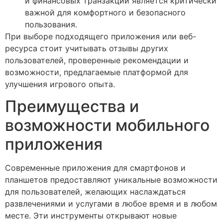
и финансовых транзакций является критически
важной для комфортного и безопасного
пользования.
При выборе подходящего приложения или веб-
ресурса стоит учитывать отзывы других
пользователей, проверенные рекомендации и
возможности, предлагаемые платформой для
улучшения игрового опыта.
Преимущества и
возможности мобильного
приложения
Современные приложения для смартфонов и
планшетов предоставляют уникальные возможности
для пользователей, желающих наслаждаться
развлечениями и услугами в любое время и в любом
месте. Эти инструменты открывают новые