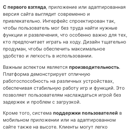
С первого взгляда
, приложение или адаптированная
версия сайта выглядит современно и
привлекательно. Интерфейс спроектирован так,
чтобы пользователь мог без труда найти нужные
функции и развлечения, что особенно важно для тех,
кто предпочитает играть на ходу. Дизайн тщательно
продуман, чтобы обеспечить максимальное
удобство и легкость в использовании.
Важным аспектом является
производительность
.
Платформа демонстрирует отличную
работоспособность на различных устройствах,
обеспечивая стабильную работу игр и функций. Это
позволяет пользователям наслаждаться игрой без
задержек и проблем с загрузкой.
Кроме того, система
поддержки пользователей
в
мобильном приложении или на адаптированном
сайте также на высоте. Клиенты могут легко