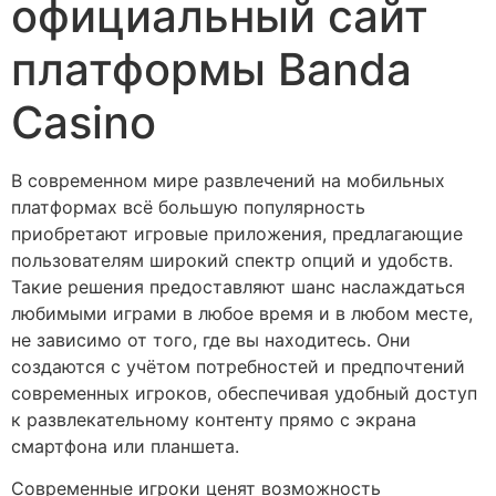
официальный сайт
платформы Banda
Casino
В современном мире развлечений на мобильных
платформах всё большую популярность
приобретают игровые приложения, предлагающие
пользователям широкий спектр опций и удобств.
Такие решения предоставляют шанс наслаждаться
любимыми играми в любое время и в любом месте,
не зависимо от того, где вы находитесь. Они
создаются с учётом потребностей и предпочтений
современных игроков, обеспечивая удобный доступ
к развлекательному контенту прямо с экрана
смартфона или планшета.
Современные игроки ценят возможность