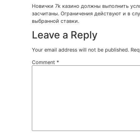
Новички 7k казино должны выполнить усло
засчитаны. Ограничения действуют и в слу
выбранной ставки.
Leave a Reply
Your email address will not be published.
Req
Comment
*