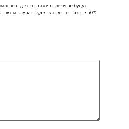
оматов с джекпотами ставки не будут
 таком случае будет учтено не более 50%