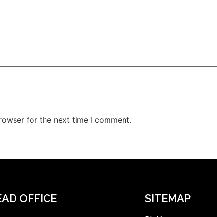
rowser for the next time I comment.
AD OFFICE
SITEMAP