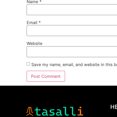
Name
*
Email
*
Website
Save my name, email, and website in this b
HE