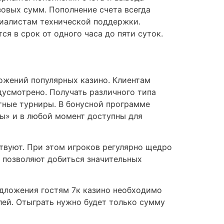
зовых сумм. Пополнение счета всегда
иалистам технической поддержки.
 в срок от одного часа до пяти суток.
ожений популярных казино. Клиентам
дусмотрено. Получать различного типа
тные турниры. В бонусной программе
ы» и в любой момент доступны для
твуют. При этом игроков регулярно щедро
х позволяют добиться значительных
едложения гостям 7к казино необходимо
лей. Отыграть нужно будет только сумму